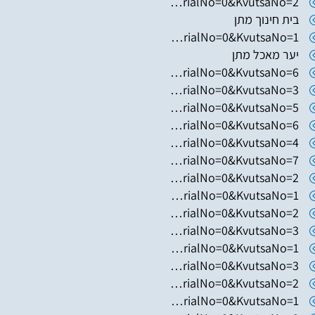
https://www.hugim.org.il/HugimWeb.dll?FromMatnasSite=1&KodMatnas=902&HugIndexNo=2671&HugSerialNo=0&KvutsaNo=2
בית חינוך מתן
https://www.hugim.org.il/HugimWeb.dll?FromMatnasSite=1&KodMatnas=902&HugIndexNo=2348&HugSerialNo=0&KvutsaNo=1
יער מאכל מתן
https://www.hugim.org.il/HugimWeb.dll?FromMatnasSite=1&KodMatnas=902&HugIndexNo=3023&HugSerialNo=0&KvutsaNo=6
https://www.hugim.org.il/HugimWeb.dll?FromMatnasSite=1&KodMatnas=902&HugIndexNo=2362&HugSerialNo=0&KvutsaNo=3
https://www.hugim.org.il/HugimWeb.dll?FromMatnasSite=1&KodMatnas=902&HugIndexNo=2362&HugSerialNo=0&KvutsaNo=5
https://www.hugim.org.il/HugimWeb.dll?FromMatnasSite=1&KodMatnas=902&HugIndexNo=2362&HugSerialNo=0&KvutsaNo=6
https://www.hugim.org.il/HugimWeb.dll?FromMatnasSite=1&KodMatnas=902&HugIndexNo=2362&HugSerialNo=0&KvutsaNo=4
https://www.hugim.org.il/HugimWeb.dll?FromMatnasSite=1&KodMatnas=902&HugIndexNo=2362&HugSerialNo=0&KvutsaNo=7
https://www.hugim.org.il/HugimWeb.dll?FromMatnasSite=1&KodMatnas=902&HugIndexNo=3001&HugSerialNo=0&KvutsaNo=2
https://www.hugim.org.il/HugimWeb.dll?FromMatnasSite=1&KodMatnas=902&HugIndexNo=3001&HugSerialNo=0&KvutsaNo=1
https://www.hugim.org.il/HugimWeb.dll?FromMatnasSite=1&KodMatnas=902&HugIndexNo=2999&HugSerialNo=0&KvutsaNo=2
https://www.hugim.org.il/HugimWeb.dll?FromMatnasSite=1&KodMatnas=902&HugIndexNo=2999&HugSerialNo=0&KvutsaNo=3
https://www.hugim.org.il/HugimWeb.dll?FromMatnasSite=1&KodMatnas=902&HugIndexNo=2999&HugSerialNo=0&KvutsaNo=1
https://www.hugim.org.il/HugimWeb.dll?FromMatnasSite=1&KodMatnas=902&HugIndexNo=2348&HugSerialNo=0&KvutsaNo=3
https://www.hugim.org.il/HugimWeb.dll?FromMatnasSite=1&KodMatnas=902&HugIndexNo=2365&HugSerialNo=0&KvutsaNo=2
https://www.hugim.org.il/HugimWeb.dll?FromMatnasSite=1&KodMatnas=902&HugIndexNo=2444&HugSerialNo=0&KvutsaNo=1