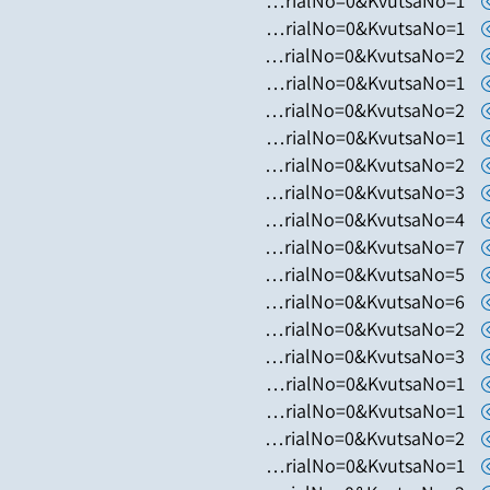
https://www.hugim.org.il/HugimWeb.dll?FromMatnasSite=1&KodMatnas=902&HugIndexNo=2131&HugSerialNo=0&KvutsaNo=1
https://www.hugim.org.il/HugimWeb.dll?FromMatnasSite=1&KodMatnas=902&HugIndexNo=3002&HugSerialNo=0&KvutsaNo=1
https://www.hugim.org.il/HugimWeb.dll?FromMatnasSite=1&KodMatnas=902&HugIndexNo=3002&HugSerialNo=0&KvutsaNo=2
https://www.hugim.org.il/HugimWeb.dll?FromMatnasSite=1&KodMatnas=902&HugIndexNo=3305&HugSerialNo=0&KvutsaNo=1
https://www.hugim.org.il/HugimWeb.dll?FromMatnasSite=1&KodMatnas=902&HugIndexNo=2001&HugSerialNo=0&KvutsaNo=2
https://www.hugim.org.il/HugimWeb.dll?FromMatnasSite=1&KodMatnas=902&HugIndexNo=3016&HugSerialNo=0&KvutsaNo=1
https://www.hugim.org.il/HugimWeb.dll?FromMatnasSite=1&KodMatnas=902&HugIndexNo=2348&HugSerialNo=0&KvutsaNo=2
https://www.hugim.org.il/HugimWeb.dll?FromMatnasSite=1&KodMatnas=902&HugIndexNo=2379&HugSerialNo=0&KvutsaNo=3
https://www.hugim.org.il/HugimWeb.dll?FromMatnasSite=1&KodMatnas=902&HugIndexNo=2379&HugSerialNo=0&KvutsaNo=4
https://www.hugim.org.il/HugimWeb.dll?FromMatnasSite=1&KodMatnas=902&HugIndexNo=2379&HugSerialNo=0&KvutsaNo=7
https://www.hugim.org.il/HugimWeb.dll?FromMatnasSite=1&KodMatnas=902&HugIndexNo=2379&HugSerialNo=0&KvutsaNo=5
https://www.hugim.org.il/HugimWeb.dll?FromMatnasSite=1&KodMatnas=902&HugIndexNo=2021&HugSerialNo=0&KvutsaNo=6
https://www.hugim.org.il/HugimWeb.dll?FromMatnasSite=1&KodMatnas=902&HugIndexNo=2021&HugSerialNo=0&KvutsaNo=2
https://www.hugim.org.il/HugimWeb.dll?FromMatnasSite=1&KodMatnas=902&HugIndexNo=2021&HugSerialNo=0&KvutsaNo=3
https://www.hugim.org.il/HugimWeb.dll?FromMatnasSite=1&KodMatnas=902&HugIndexNo=2021&HugSerialNo=0&KvutsaNo=1
https://www.hugim.org.il/HugimWeb.dll?FromMatnasSite=1&KodMatnas=902&HugIndexNo=2052&HugSerialNo=0&KvutsaNo=1
https://www.hugim.org.il/HugimWeb.dll?FromMatnasSite=1&KodMatnas=902&HugIndexNo=2052&HugSerialNo=0&KvutsaNo=2
https://www.hugim.org.il/HugimWeb.dll?FromMatnasSite=1&KodMatnas=902&HugIndexNo=2671&HugSerialNo=0&KvutsaNo=1