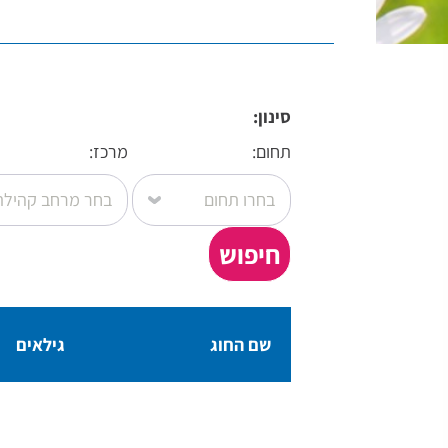
סינון:
תחום:
מרכז:
שם החוג
גילאים