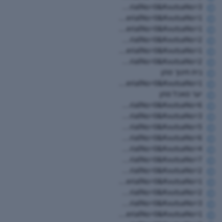
https://www.hugim.org.il/HugimWeb.dll?FromMatnasSite=1&KodMatnas=902&HugIndexNo=2021&HugSerialNo=0&KvutsaNo=3
https://www.hugim.org.il/HugimWeb.dll?FromMatnasSite=1&KodMatnas=902&HugIndexNo=2021&HugSerialNo=0&KvutsaNo=1
https://www.hugim.org.il/HugimWeb.dll?FromMatnasSite=1&KodMatnas=902&HugIndexNo=2052&HugSerialNo=0&KvutsaNo=1
https://www.hugim.org.il/HugimWeb.dll?FromMatnasSite=1&KodMatnas=902&HugIndexNo=2052&HugSerialNo=0&KvutsaNo=2
https://www.hugim.org.il/HugimWeb.dll?FromMatnasSite=1&KodMatnas=902&HugIndexNo=2671&HugSerialNo=0&KvutsaNo=1
https://www.hugim.org.il/HugimWeb.dll?FromMatnasSite=1&KodMatnas=902&HugIndexNo=2671&HugSerialNo=0&KvutsaNo=2
בית חינוך מתן
https://www.hugim.org.il/HugimWeb.dll?FromMatnasSite=1&KodMatnas=902&HugIndexNo=2348&HugSerialNo=0&KvutsaNo=1
יער מאכל מתן
https://www.hugim.org.il/HugimWeb.dll?FromMatnasSite=1&KodMatnas=902&HugIndexNo=3023&HugSerialNo=0&KvutsaNo=6
https://www.hugim.org.il/HugimWeb.dll?FromMatnasSite=1&KodMatnas=902&HugIndexNo=2362&HugSerialNo=0&KvutsaNo=3
https://www.hugim.org.il/HugimWeb.dll?FromMatnasSite=1&KodMatnas=902&HugIndexNo=2362&HugSerialNo=0&KvutsaNo=5
https://www.hugim.org.il/HugimWeb.dll?FromMatnasSite=1&KodMatnas=902&HugIndexNo=2362&HugSerialNo=0&KvutsaNo=6
https://www.hugim.org.il/HugimWeb.dll?FromMatnasSite=1&KodMatnas=902&HugIndexNo=2362&HugSerialNo=0&KvutsaNo=4
https://www.hugim.org.il/HugimWeb.dll?FromMatnasSite=1&KodMatnas=902&HugIndexNo=2362&HugSerialNo=0&KvutsaNo=7
https://www.hugim.org.il/HugimWeb.dll?FromMatnasSite=1&KodMatnas=902&HugIndexNo=3001&HugSerialNo=0&KvutsaNo=2
https://www.hugim.org.il/HugimWeb.dll?FromMatnasSite=1&KodMatnas=902&HugIndexNo=3001&HugSerialNo=0&KvutsaNo=1
https://www.hugim.org.il/HugimWeb.dll?FromMatnasSite=1&KodMatnas=902&HugIndexNo=2999&HugSerialNo=0&KvutsaNo=2
https://www.hugim.org.il/HugimWeb.dll?FromMatnasSite=1&KodMatnas=902&HugIndexNo=2999&HugSerialNo=0&KvutsaNo=3
https://www.hugim.org.il/HugimWeb.dll?FromMatnasSite=1&KodMatnas=902&HugIndexNo=2999&HugSerialNo=0&KvutsaNo=1