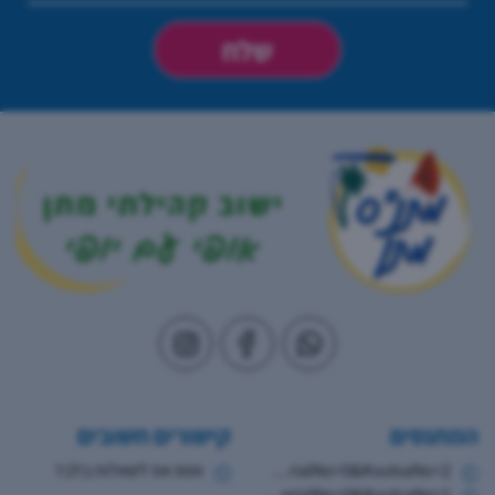
המתנסים
קישורים חשובים
https://www.hugim.org.il/HugimWeb.dll?FromMatnasSite=1&KodMatnas=902&HugIndexNo=2379&HugSerialNo=0&KvutsaNo=2
ווטס אפ לשאלות בלבד
https://www.hugim.org.il/HugimWeb.dll?FromMatnasSite=1&KodMatnas=902&HugIndexNo=2346&HugSerialNo=0&KvutsaNo=1