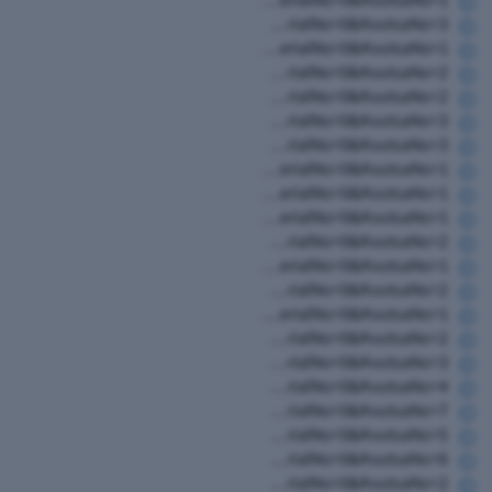
https://www.hugim.org.il/HugimWeb.dll?FromMatnasSite=1&KodMatnas=902&HugIndexNo=2003&HugSerialNo=0&KvutsaNo=3
https://www.hugim.org.il/HugimWeb.dll?FromMatnasSite=1&KodMatnas=902&HugIndexNo=2003&HugSerialNo=0&KvutsaNo=1
https://www.hugim.org.il/HugimWeb.dll?FromMatnasSite=1&KodMatnas=902&HugIndexNo=2003&HugSerialNo=0&KvutsaNo=2
https://www.hugim.org.il/HugimWeb.dll?FromMatnasSite=1&KodMatnas=902&HugIndexNo=2050&HugSerialNo=0&KvutsaNo=2
https://www.hugim.org.il/HugimWeb.dll?FromMatnasSite=1&KodMatnas=902&HugIndexNo=2050&HugSerialNo=0&KvutsaNo=3
https://www.hugim.org.il/HugimWeb.dll?FromMatnasSite=1&KodMatnas=902&HugIndexNo=3055&HugSerialNo=0&KvutsaNo=3
https://www.hugim.org.il/HugimWeb.dll?FromMatnasSite=1&KodMatnas=902&HugIndexNo=6019&HugSerialNo=0&KvutsaNo=1
https://www.hugim.org.il/HugimWeb.dll?FromMatnasSite=1&KodMatnas=902&HugIndexNo=2131&HugSerialNo=0&KvutsaNo=1
https://www.hugim.org.il/HugimWeb.dll?FromMatnasSite=1&KodMatnas=902&HugIndexNo=3002&HugSerialNo=0&KvutsaNo=1
https://www.hugim.org.il/HugimWeb.dll?FromMatnasSite=1&KodMatnas=902&HugIndexNo=3002&HugSerialNo=0&KvutsaNo=2
https://www.hugim.org.il/HugimWeb.dll?FromMatnasSite=1&KodMatnas=902&HugIndexNo=3305&HugSerialNo=0&KvutsaNo=1
https://www.hugim.org.il/HugimWeb.dll?FromMatnasSite=1&KodMatnas=902&HugIndexNo=2001&HugSerialNo=0&KvutsaNo=2
https://www.hugim.org.il/HugimWeb.dll?FromMatnasSite=1&KodMatnas=902&HugIndexNo=3016&HugSerialNo=0&KvutsaNo=1
https://www.hugim.org.il/HugimWeb.dll?FromMatnasSite=1&KodMatnas=902&HugIndexNo=2348&HugSerialNo=0&KvutsaNo=2
https://www.hugim.org.il/HugimWeb.dll?FromMatnasSite=1&KodMatnas=902&HugIndexNo=2379&HugSerialNo=0&KvutsaNo=3
https://www.hugim.org.il/HugimWeb.dll?FromMatnasSite=1&KodMatnas=902&HugIndexNo=2379&HugSerialNo=0&KvutsaNo=4
https://www.hugim.org.il/HugimWeb.dll?FromMatnasSite=1&KodMatnas=902&HugIndexNo=2379&HugSerialNo=0&KvutsaNo=7
https://www.hugim.org.il/HugimWeb.dll?FromMatnasSite=1&KodMatnas=902&HugIndexNo=2379&HugSerialNo=0&KvutsaNo=5
https://www.hugim.org.il/HugimWeb.dll?FromMatnasSite=1&KodMatnas=902&HugIndexNo=2021&HugSerialNo=0&KvutsaNo=6
https://www.hugim.org.il/HugimWeb.dll?FromMatnasSite=1&KodMatnas=902&HugIndexNo=2021&HugSerialNo=0&KvutsaNo=2