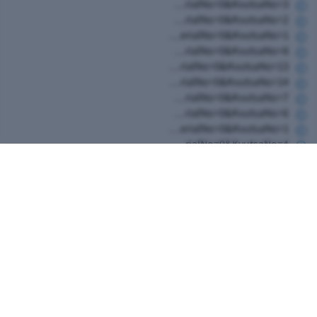
https://www.hugim.org.il/HugimWeb.dll?FromMatnasSite=1&KodMatnas=902&HugIndexNo=2348&HugSerialNo=0&KvutsaNo=3
https://www.hugim.org.il/HugimWeb.dll?FromMatnasSite=1&KodMatnas=902&HugIndexNo=2365&HugSerialNo=0&KvutsaNo=2
https://www.hugim.org.il/HugimWeb.dll?FromMatnasSite=1&KodMatnas=902&HugIndexNo=2444&HugSerialNo=0&KvutsaNo=1
https://www.hugim.org.il/HugimWeb.dll?FromMatnasSite=1&KodMatnas=902&HugIndexNo=2356&HugSerialNo=0&KvutsaNo=8
https://www.hugim.org.il/HugimWeb.dll?FromMatnasSite=1&KodMatnas=902&HugIndexNo=2356&HugSerialNo=0&KvutsaNo=13
https://www.hugim.org.il/HugimWeb.dll?FromMatnasSite=1&KodMatnas=902&HugIndexNo=2356&HugSerialNo=0&KvutsaNo=14
https://www.hugim.org.il/HugimWeb.dll?FromMatnasSite=1&KodMatnas=902&HugIndexNo=2356&HugSerialNo=0&KvutsaNo=7
https://www.hugim.org.il/HugimWeb.dll?FromMatnasSite=1&KodMatnas=902&HugIndexNo=2482&HugSerialNo=0&KvutsaNo=6
https://www.hugim.org.il/HugimWeb.dll?FromMatnasSite=1&KodMatnas=902&HugIndexNo=2165&HugSerialNo=0&KvutsaNo=1
https://www.hugim.org.il/HugimWeb.dll?FromMatnasSite=1&KodMatnas=902&HugIndexNo=2999&HugSerialNo=0&KvutsaNo=4
קייטנה/ מחנה/ סדנאות
חגים וארועים
טפסים ונהלים
חוגי בריכה
חוגים
בית העם של ירחיב
חוגים
ספורט
מחול