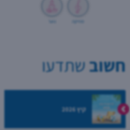
מוזיקה
נוער
חשוב
שתדעו
קיץ 2026