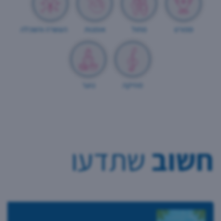
ספורט
מחול
אומנות
העשרה והשכלה
מוזיקה
נוער
חשוב
שתדעו