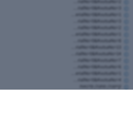
https://www.hugim.org.il/HugimWeb.dll?FromMatnasSite=1&KodMatnas=902&HugIndexNo=2999&HugSerialNo=0&KvutsaNo=2
https://www.hugim.org.il/HugimWeb.dll?FromMatnasSite=1&KodMatnas=902&HugIndexNo=2999&HugSerialNo=0&KvutsaNo=3
https://www.hugim.org.il/HugimWeb.dll?FromMatnasSite=1&KodMatnas=902&HugIndexNo=2999&HugSerialNo=0&KvutsaNo=1
https://www.hugim.org.il/HugimWeb.dll?FromMatnasSite=1&KodMatnas=902&HugIndexNo=2348&HugSerialNo=0&KvutsaNo=3
https://www.hugim.org.il/HugimWeb.dll?FromMatnasSite=1&KodMatnas=902&HugIndexNo=2365&HugSerialNo=0&KvutsaNo=2
https://www.hugim.org.il/HugimWeb.dll?FromMatnasSite=1&KodMatnas=902&HugIndexNo=2444&HugSerialNo=0&KvutsaNo=1
https://www.hugim.org.il/HugimWeb.dll?FromMatnasSite=1&KodMatnas=902&HugIndexNo=2356&HugSerialNo=0&KvutsaNo=8
https://www.hugim.org.il/HugimWeb.dll?FromMatnasSite=1&KodMatnas=902&HugIndexNo=2356&HugSerialNo=0&KvutsaNo=13
https://www.hugim.org.il/HugimWeb.dll?FromMatnasSite=1&KodMatnas=902&HugIndexNo=2356&HugSerialNo=0&KvutsaNo=14
https://www.hugim.org.il/HugimWeb.dll?FromMatnasSite=1&KodMatnas=902&HugIndexNo=2356&HugSerialNo=0&KvutsaNo=7
https://www.hugim.org.il/HugimWeb.dll?FromMatnasSite=1&KodMatnas=902&HugIndexNo=2482&HugSerialNo=0&KvutsaNo=6
https://www.hugim.org.il/HugimWeb.dll?FromMatnasSite=1&KodMatnas=902&HugIndexNo=2165&HugSerialNo=0&KvutsaNo=1
https://www.hugim.org.il/HugimWeb.dll?FromMatnasSite=1&KodMatnas=902&HugIndexNo=2999&HugSerialNo=0&KvutsaNo=4
קייטנה/ מחנה/ סדנאות
חגים וארועים
טפסים ונהלים
חוגי בריכה
חוגים
בית העם של ירחיב