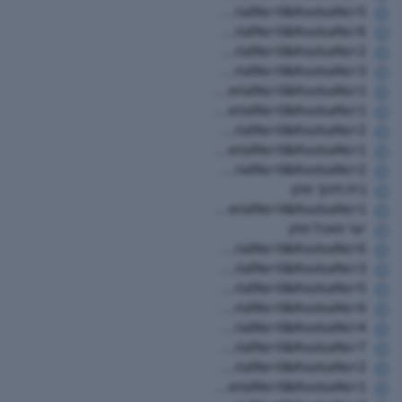
https://www.hugim.org.il/HugimWeb.dll?FromMatnasSite=1&KodMatnas=902&HugIndexNo=2379&HugSerialNo=0&KvutsaNo=5
https://www.hugim.org.il/HugimWeb.dll?FromMatnasSite=1&KodMatnas=902&HugIndexNo=2021&HugSerialNo=0&KvutsaNo=6
https://www.hugim.org.il/HugimWeb.dll?FromMatnasSite=1&KodMatnas=902&HugIndexNo=2021&HugSerialNo=0&KvutsaNo=2
https://www.hugim.org.il/HugimWeb.dll?FromMatnasSite=1&KodMatnas=902&HugIndexNo=2021&HugSerialNo=0&KvutsaNo=3
https://www.hugim.org.il/HugimWeb.dll?FromMatnasSite=1&KodMatnas=902&HugIndexNo=2021&HugSerialNo=0&KvutsaNo=1
https://www.hugim.org.il/HugimWeb.dll?FromMatnasSite=1&KodMatnas=902&HugIndexNo=2052&HugSerialNo=0&KvutsaNo=1
https://www.hugim.org.il/HugimWeb.dll?FromMatnasSite=1&KodMatnas=902&HugIndexNo=2052&HugSerialNo=0&KvutsaNo=2
https://www.hugim.org.il/HugimWeb.dll?FromMatnasSite=1&KodMatnas=902&HugIndexNo=2671&HugSerialNo=0&KvutsaNo=1
https://www.hugim.org.il/HugimWeb.dll?FromMatnasSite=1&KodMatnas=902&HugIndexNo=2671&HugSerialNo=0&KvutsaNo=2
בית חינוך מתן
https://www.hugim.org.il/HugimWeb.dll?FromMatnasSite=1&KodMatnas=902&HugIndexNo=2348&HugSerialNo=0&KvutsaNo=1
יער מאכל מתן
https://www.hugim.org.il/HugimWeb.dll?FromMatnasSite=1&KodMatnas=902&HugIndexNo=3023&HugSerialNo=0&KvutsaNo=6
https://www.hugim.org.il/HugimWeb.dll?FromMatnasSite=1&KodMatnas=902&HugIndexNo=2362&HugSerialNo=0&KvutsaNo=3
https://www.hugim.org.il/HugimWeb.dll?FromMatnasSite=1&KodMatnas=902&HugIndexNo=2362&HugSerialNo=0&KvutsaNo=5
https://www.hugim.org.il/HugimWeb.dll?FromMatnasSite=1&KodMatnas=902&HugIndexNo=2362&HugSerialNo=0&KvutsaNo=6
https://www.hugim.org.il/HugimWeb.dll?FromMatnasSite=1&KodMatnas=902&HugIndexNo=2362&HugSerialNo=0&KvutsaNo=4
https://www.hugim.org.il/HugimWeb.dll?FromMatnasSite=1&KodMatnas=902&HugIndexNo=2362&HugSerialNo=0&KvutsaNo=7
https://www.hugim.org.il/HugimWeb.dll?FromMatnasSite=1&KodMatnas=902&HugIndexNo=3001&HugSerialNo=0&KvutsaNo=2
https://www.hugim.org.il/HugimWeb.dll?FromMatnasSite=1&KodMatnas=902&HugIndexNo=3001&HugSerialNo=0&KvutsaNo=1