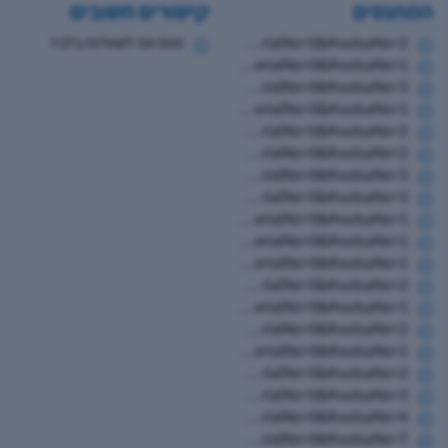
המתנסים
קישורים חשובים
https://www.hugim.org.il/HugimWeb.dll?FromMatnasSite=1&KodMatnas=902&HugIndexNo=2379&HugSerialNo=0&KvutsaNo=2
ווטס אפ לשאלות בלבד
https://www.hugim.org.il/HugimWeb.dll?FromMatnasSite=1&KodMatnas=902&HugIndexNo=2346&HugSerialNo=0&KvutsaNo=1
https://www.hugim.org.il/HugimWeb.dll?FromMatnasSite=1&KodMatnas=902&HugIndexNo=2003&HugSerialNo=0&KvutsaNo=3
https://www.hugim.org.il/HugimWeb.dll?FromMatnasSite=1&KodMatnas=902&HugIndexNo=2003&HugSerialNo=0&KvutsaNo=1
https://www.hugim.org.il/HugimWeb.dll?FromMatnasSite=1&KodMatnas=902&HugIndexNo=2003&HugSerialNo=0&KvutsaNo=2
https://www.hugim.org.il/HugimWeb.dll?FromMatnasSite=1&KodMatnas=902&HugIndexNo=2050&HugSerialNo=0&KvutsaNo=2
https://www.hugim.org.il/HugimWeb.dll?FromMatnasSite=1&KodMatnas=902&HugIndexNo=2050&HugSerialNo=0&KvutsaNo=3
https://www.hugim.org.il/HugimWeb.dll?FromMatnasSite=1&KodMatnas=902&HugIndexNo=3055&HugSerialNo=0&KvutsaNo=3
https://www.hugim.org.il/HugimWeb.dll?FromMatnasSite=1&KodMatnas=902&HugIndexNo=6019&HugSerialNo=0&KvutsaNo=1
https://www.hugim.org.il/HugimWeb.dll?FromMatnasSite=1&KodMatnas=902&HugIndexNo=2131&HugSerialNo=0&KvutsaNo=1
https://www.hugim.org.il/HugimWeb.dll?FromMatnasSite=1&KodMatnas=902&HugIndexNo=3002&HugSerialNo=0&KvutsaNo=1
https://www.hugim.org.il/HugimWeb.dll?FromMatnasSite=1&KodMatnas=902&HugIndexNo=3002&HugSerialNo=0&KvutsaNo=2
https://www.hugim.org.il/HugimWeb.dll?FromMatnasSite=1&KodMatnas=902&HugIndexNo=3305&HugSerialNo=0&KvutsaNo=1
https://www.hugim.org.il/HugimWeb.dll?FromMatnasSite=1&KodMatnas=902&HugIndexNo=2001&HugSerialNo=0&KvutsaNo=2
https://www.hugim.org.il/HugimWeb.dll?FromMatnasSite=1&KodMatnas=902&HugIndexNo=3016&HugSerialNo=0&KvutsaNo=1
https://www.hugim.org.il/HugimWeb.dll?FromMatnasSite=1&KodMatnas=902&HugIndexNo=2348&HugSerialNo=0&KvutsaNo=2
https://www.hugim.org.il/HugimWeb.dll?FromMatnasSite=1&KodMatnas=902&HugIndexNo=2379&HugSerialNo=0&KvutsaNo=3
https://www.hugim.org.il/HugimWeb.dll?FromMatnasSite=1&KodMatnas=902&HugIndexNo=2379&HugSerialNo=0&KvutsaNo=4
https://www.hugim.org.il/HugimWeb.dll?FromMatnasSite=1&KodMatnas=902&HugIndexNo=2379&HugSerialNo=0&KvutsaNo=7